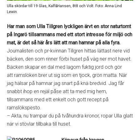
Ulla skördar till 19 Glas, Kalf&Hansen, 8t8 och Volt. Foto: Anna Lind
Lewin.
Har man som Ulla Tillgren lyckligen ärvt en stor naturtomt
på Ingarö tillsammans med ett stort intresse för miljö och
mat, är det så här års lätt att man hamnar på alla fyra.
Journalisten och pr-kvinnan Tillgren hittas lättast nere vid
bäcken, den som rinner förbi huset på väg ner mot havet.
Bäcken skapar en dal med lagom fuktig jord och gör
att ramslöken brer ut sig som en tjock, grön matta. När
jag hälsar på hamnar jag snart på knä bredvid. Jag får
snabbt ihop en rejäl påse att ta med mig hem,
tillsammans med ett enkelt och gott recept på
ramslökspesto.
– Akta, nu trampar du på tvåhundra kronor, ropar Ulla glatt
när vi stövlar tillbaka till huset.