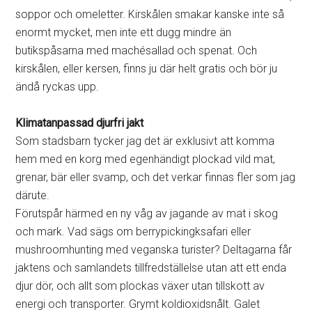
soppor och omeletter. Kirskålen smakar kanske inte så
enormt mycket, men inte ett dugg mindre än
butikspåsarna med machésallad och spenat. Och
kirskålen, eller kersen, finns ju där helt gratis och bör ju
ändå ryckas upp.
Klimatanpassad djurfri jakt
Som stadsbarn tycker jag det är exklusivt att komma
hem med en korg med egenhändigt plockad vild mat,
grenar, bär eller svamp, och det verkar finnas fler som jag
därute.
Förutspår härmed en ny våg av jagande av mat i skog
och mark. Vad sägs om berrypickingksafari eller
mushroomhunting med veganska turister? Deltagarna får
jaktens och samlandets tillfredställelse utan att ett enda
djur dör, och allt som plockas växer utan tillskott av
energi och transporter. Grymt koldioxidsnålt. Galet