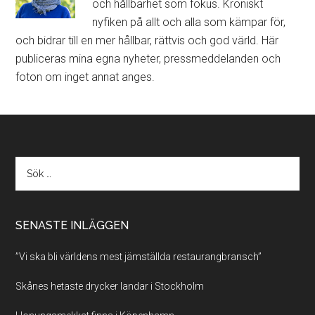
och hållbarhet som fokus. Kroniskt
nyfiken på allt och alla som kämpar för,
och bidrar till en mer hållbar, rättvis och god värld. Här
publiceras mina egna nyheter, pressmeddelanden och
foton om inget annat anges.
SENASTE INLÄGGEN
”Vi ska bli världens mest jämställda restaurangbransch”
Skånes hetaste drycker landar i Stockholm