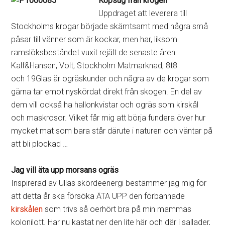
Köpsug från krogen
Uppdraget att leverera till
Stockholms krogar började skämtsamt med några små
påsar till vänner som är kockar, men har, liksom
ramslöksbeståndet vuxit rejält de senaste åren.
Kalf&Hansen, Volt, Stockholm Matmarknad, 8t8
och 19Glas är ogräskunder och några av de krogar som
gärna tar emot nyskördat direkt från skogen. En del av
dem vill också ha hallonkvistar och ogräs som kirskål
och maskrosor. Vilket får mig att börja fundera över hur
mycket mat som bara står därute i naturen och väntar på
att bli plockad …
Jag vill äta upp morsans ogräs
Inspirerad av Ullas skördeenergi bestämmer jag mig för
att detta år ska försöka ÄTA UPP den förbannade
kirskålen
som trivs så oerhört bra på min mammas
kolonilott. Har nu kastat ner den lite här och där i sallader,