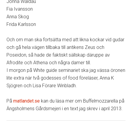
Jonna Waldau
Fia Ivansson
Anna Skog
Frida Karlsson
Och om man ska fortsätta med att likna kockar vid gudar
och gå hela vägen tillbaka till antikens Zeus och
Poseidon, så hade de faktiskt sällskap däruppe av
Afrodite och Athena och några damer till.
I morgon på White guide seminariet ska jag vässa öronen
lite extra när två godesses of food föreläser, Anna K
Sjögren och Lisa Förare Winbladh.
På
matlandet.se
kan du läsa mer om Buffelmozzarella på
Ängsholmens Gårdsmejeri i en text jag skrev i april 2013.