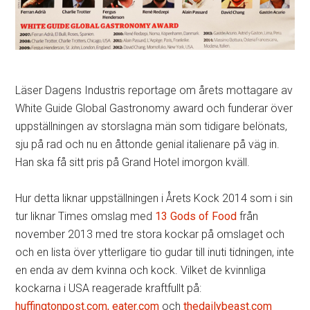
Läser Dagens Industris reportage om årets mottagare av
White Guide Global Gastronomy award och funderar över
uppställningen av storslagna män som tidigare belönats,
sju på rad och nu en åttonde genial italienare på väg in.
Han ska få sitt pris på Grand Hotel imorgon kväll.
Hur detta liknar uppställningen i Årets Kock 2014 som i sin
tur liknar Times omslag med
13 Gods of Food
från
november 2013 med tre stora kockar på omslaget och
och en lista över ytterligare tio gudar till inuti tidningen, inte
en enda av dem kvinna och kock. Vilket de kvinnliga
kockarna i USA reagerade kraftfullt på:
huffingtonpost.com, eater.com
och
thedailybeast.com