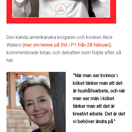
Den kända amerikanska krögaren och kocken Alice
Waters (
mer om henne på Stil i P1 från 28 februari
),
kommenterade listan, och debatten som följde efter, så
här:
”När man ser kvinnor i
köket tänker man att det
är hushållsarbete, och när
man ser män i köket
tänker man att det är
kreativt arbete. Det är det
vi behöver ändra på.”