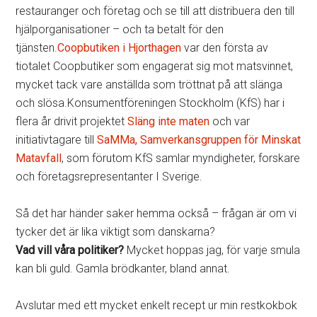
restauranger och företag och se till att distribuera den till
hjälporganisationer – och ta betalt för den
tjänsten.
Coopbutiken i Hjorthagen
var den första av
tiotalet Coopbutiker som engagerat sig mot matsvinnet,
mycket tack vare anställda som tröttnat på att slänga
och slösa.Konsumentföreningen Stockholm (KfS) har i
flera år drivit projektet
Släng inte maten
och var
initiativtagare till
SaMMa, Samverkansgruppen för Minskat
Matavfall
, som förutom KfS samlar myndigheter, forskare
och företagsrepresentanter I Sverige.
Så det har händer saker hemma också – frågan är om vi
tycker det är lika viktigt som danskarna?
Vad vill våra politiker?
Mycket hoppas jag, för varje smula
kan bli guld. Gamla brödkanter, bland annat.
Avslutar med ett mycket enkelt recept ur min restkokbok