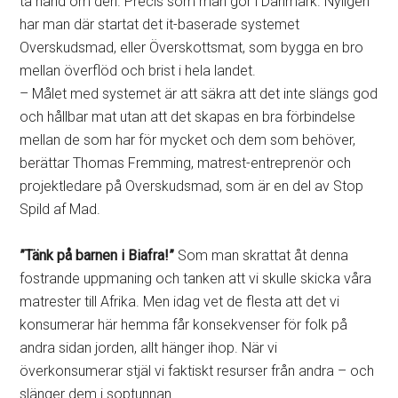
ta hand om den. Precis som man gör i Danmark. Nyligen
har man där startat det it-baserade systemet
Overskudsmad, eller Överskottsmat, som bygga en bro
mellan överflöd och brist i hela landet.
– Målet med systemet är att säkra att det inte slängs god
och hållbar mat utan att det skapas en bra förbindelse
mellan de som har för mycket och dem som behöver,
berättar Thomas Fremming, matrest-entreprenör och
projektledare på Overskudsmad, som är en del av Stop
Spild af Mad.
”Tänk på barnen i Biafra!”
Som man skrattat åt denna
fostrande uppmaning och tanken att vi skulle skicka våra
matrester till Afrika. Men idag vet de flesta att det vi
konsumerar här hemma får konsekvenser för folk på
andra sidan jorden, allt hänger ihop. När vi
överkonsumerar stjäl vi faktiskt resurser från andra – och
slänger dem i soptunnan.