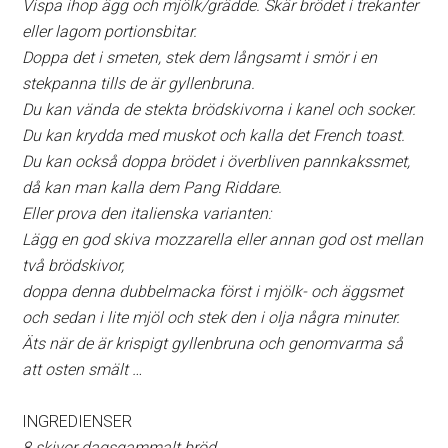
Vispa ihop ägg och mjölk/grädde. Skär brödet i trekanter
eller lagom portionsbitar.
Doppa det i smeten, stek dem långsamt i smör i en
stekpanna tills de är gyllenbruna.
Du kan vända de stekta brödskivorna i kanel och socker.
Du kan krydda med muskot och kalla det French toast.
Du kan också doppa brödet i överbliven pannkakssmet,
då kan man kalla dem Pang Riddare.
Eller prova den italienska varianten:
Lägg en god skiva mozzarella eller annan god ost mellan
två brödskivor,
doppa denna dubbelmacka först i mjölk- och äggsmet
och sedan i lite mjöl och stek den i olja några minuter.
Äts när de är krispigt gyllenbruna och genomvarma så
att osten smält …
INGREDIENSER
8 skivor dagsgammalt bröd