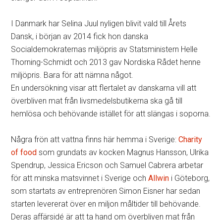
I Danmark har Selina Juul nyligen blivit vald till Årets
Dansk, i början av 2014 fick hon danska
Socialdemokraternas miljöpris av Statsministern Helle
Thorning-Schmidt och 2013 gav Nordiska Rådet henne
miljöpris. Bara för att nämna något.
En undersökning visar att flertalet av danskarna vill att
överbliven mat från livsmedelsbutikerna ska gå till
hemlösa och behövande istället för att slängas i soporna.
Några frön att vattna finns här hemma i Sverige:
Charity
of food
som grundats av kocken Magnus Hansson, Ulrika
Spendrup, Jessica Ericson och Samuel Cabrera arbetar
för att minska matsvinnet i Sverige och
Allwin
i Göteborg,
som startats av entreprenören Simon Eisner har sedan
starten levererat över en miljon måltider till behövande.
Deras affärsidé är att ta hand om överbliven mat från