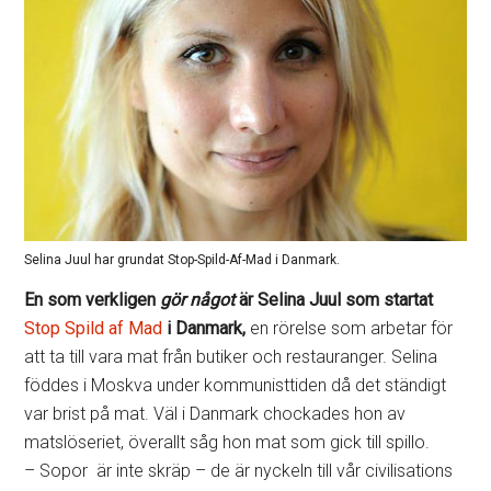
Selina Juul har grundat Stop-Spild-Af-Mad i Danmark.
En som verkligen
gör något
är Selina Juul som startat
Stop Spild af Mad
i Danmark,
en rörelse som arbetar för
att ta till vara mat från butiker och restauranger. Selina
föddes i Moskva under kommunisttiden då det ständigt
var brist på mat. Väl i Danmark chockades hon av
matslöseriet, överallt såg hon mat som gick till spillo.
– Sopor är inte skräp – de är nyckeln till vår civilisations