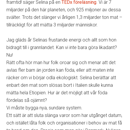
framtid! säger Selina på en
TEDx föreläsning
. Vi är 7
miljarder på den här planeten, och 925 miljoner av dessa
svälter. Trots det slänger vi årligen 1,3 miljarder ton mat –
tillräckligt för att mätta 3 miljarder människor.
Jag gläds år Selinas frustande energi och allt som hon
bidragit till i grannlandet. Kan vi inte bara göra likadant?
Nu!
Rätt ofta hör man hur folk oroar sig och menar att det
avlas fler barn än jorden kan föda, eller att maten inte
räcker om vi börjar odla ekologiskt. Selina berättar att
enbart den mat som slösas bort i Italien skulle kunna
mätta hela Etiopien. Hur är det möjligt att vår föda
fördelas så ojämnt?
Vi måste bygga nya, sundare system.
Ett sätt är att sluta slänga varor som har utgånget datum,
och istället låta folk och organisationer i behov av mat få