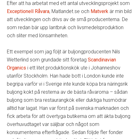
Efter att ha arbetat med ett antal utvecklingsprojekt som
Exceptionell Råvara
, Matlandet.se och
Matverk
är min bild
att utvecklingen och drivs av de små producenterna. De
som redan bär upp lantbruk och livsmedelsproduktion
och sliter med lönsamheten.
Ett exempel som jag följt är buljongproducenten Nils
Wetterlind som grundade sitt företag
Scandinavian
Organics
i ett litet produktionskök ute i Johanneshov
utanför Stockholm. Han hade bott i London kunde inte
begripa varför vi i Sverige inte kunde köpa bra näringsrik
buljong kokt på resterna av de bästa råvarorna – sådan
buljong som bra restaurangkök eller duktiga husmödrar
alltid har lagat. Han var först på svenska marknaden och
fick arbeta för att övertyga butikerna om att äkta buljong
överhuvudtaget var säljbar och något som
konsumenterna efterfrågade. Sedan följde fler fonder