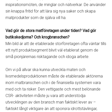
inspirationsmöten, de minglar och nätverkar. De använder
sin knappa fritid för att lära sig nya saker och skapa
matprodukter som de själva vill ha.
Vad gör de stora matföretagen under tiden? Vad gör
butikskedjorna? Och krogbranschen?
Min bild är att de etablerade storföretagen ofta väntar tills
ett nytt produktsegment blivit väl etablerat genom de
små pionjärernas risktagande och idoga arbete.
Om vi på allvar ska kunna utveckla maten och
livsmedelsproduktionen måste de etablerade aktörerna
inom matbranschen och i de finansiella systemen vara
med och ta risker. Den vettigaste och mest belönande
CSR- aktiviteten måste ju vara att understödja
utvecklingen av den bransch man faktiskt lever av –
faktiskt långt viktigare än att sponsra idrottstävlingar,