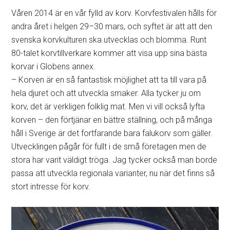
Våren 2014 är en vår fylld av korv. Korvfestivalen hålls för
andra året i helgen 29–30 mars, och syftet är att att den
svenska korvkulturen ska utvecklas och blomma. Runt
80-talet korvtillverkare kommer att visa upp sina bästa
korvar i Globens annex.
– Korven är en så fantastisk möjlighet att ta till vara på
hela djuret och att utveckla smaker. Alla tycker ju om
korv, det är verkligen folklig mat. Men vi vill också lyfta
korven – den förtjänar en bättre ställning, och på många
håll i Sverige är det fortfarande bara falukorv som gäller.
Utvecklingen pågår för fullt i de små företagen men de
stora har varit väldigt tröga. Jag tycker också man borde
passa att utveckla regionala varianter, nu när det finns så
stort intresse för korv.