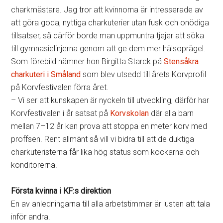
charkmästare. Jag tror att kvinnorna är intresserade av
att göra goda, nyttiga charkuterier utan fusk och onödiga
tillsatser, så därför borde man uppmuntra tjejer att söka
till gymnasielinjerna genom att ge dem mer hälsoprägel.
Som förebild nämner hon Birgitta Starck på
Stensåkra
charkuteri i Småland
som blev utsedd till årets Korvprofil
på Korvfestivalen förra året.
– Vi ser att kunskapen är nyckeln till utveckling, därför har
Korvfestivalen i år satsat på
Korvskolan
där alla barn
mellan 7–12 år kan prova att stoppa en meter korv med
proffsen. Rent allmänt så vill vi bidra till att de duktiga
charkuteristerna får lika hög status som kockarna och
konditorerna.
Första kvinna i KF:s direktion
En av anledningarna till alla arbetstimmar är lusten att tala
inför andra.