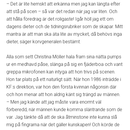
– Det är lite hemskt att erkänna men jag kan längta efter
att stå på scen – så var det redan när jag var liten. Och
att hålla föredrag är det roligaste! Igår höll jag ett om
dagens dieter och de tidningsrubriker som de skapar. Mitt
mantra är att man ska äta lite av mycket, då behövs inga
dieter, säger korvgeneralen bestämt.
Alla som sett Christina Möller hala fram sina nätta pumps
ur en medhavd påse, slänga på sig en fjäderboa och vant
greppa mikrofonen kan intyga att hon trivs på scenen.
Hon tar plats på ett naturligt sätt. När hon 1986 inträdde i
KF:s direktion, var hon den första kvinnan någonsin där
och hon menar att hon aldrig känt sig trängd av männen.
– Men jag kände att jag måste vara enormt väl
förberedd, när männen kunde komma släntrande som de
var. Jag tänkte då att de ska åtminstone inte kunna slå
mig på fingrarna när det gäller kunskapen! Och körde de