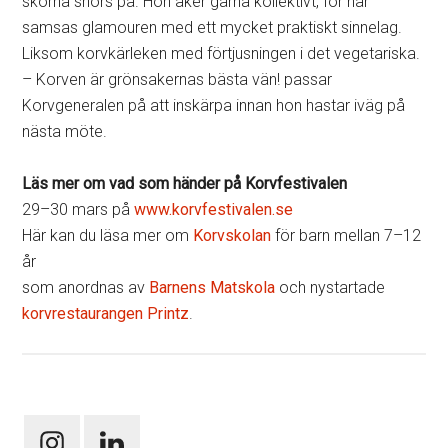
skorna snörs på. Hon åker gärna kollektivt, för här
samsas glamouren med ett mycket praktiskt sinnelag.
Liksom korvkärleken med förtjusningen i det vegetariska.
– Korven är grönsakernas bästa vän! passar
Korvgeneralen på att inskärpa innan hon hastar iväg på
nästa möte.
Läs mer om vad som händer på Korvfestivalen
29–30 mars på
www.korvfestivalen.se
Här kan du läsa mer om
Korvskolan
för barn mellan 7–12
år
som anordnas av
Barnens Matskola
och nystartade
korvrestaurangen Printz
.