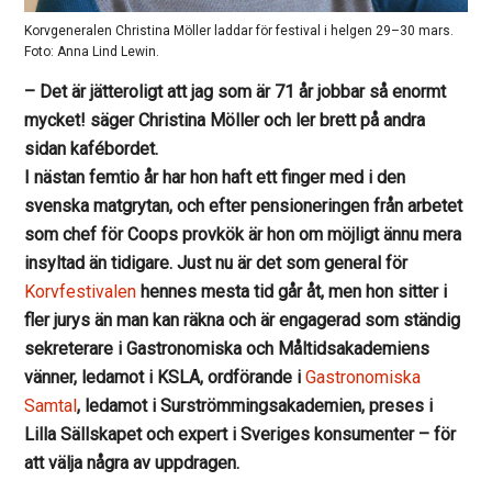
Korvgeneralen Christina Möller laddar för festival i helgen 29–30 mars.
Foto: Anna Lind Lewin.
– Det är jätteroligt att jag som är 71 år jobbar så enormt
mycket! säger Christina Möller och ler brett på andra
sidan kafébordet.
I nästan femtio år har hon haft ett finger med i den
svenska matgrytan, och efter pensioneringen från arbetet
som chef för Coops provkök är hon om möjligt ännu mera
insyltad än tidigare. Just nu är det som general för
Korvfestivalen
hennes mesta tid går åt, men hon sitter i
fler jurys än man kan räkna och är engagerad som ständig
sekreterare i Gastronomiska och Måltidsakademiens
vänner, ledamot i KSLA, ordförande i
Gastronomiska
Samtal
, ledamot i Surströmmingsakademien, preses i
Lilla Sällskapet och expert i Sveriges konsumenter – för
att välja några av uppdragen.