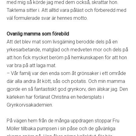
med mig så körde jag med dem också, skrattar hon.
Takterna sitter i. Att alltid vara påläst och förberedd med
väl formulerade svar är hennes motto.
Ovanlig mamma som förebild
Att det blev mat som livsgärning berodde dels på en
yrkesarbetande, matglad och medveten mor och dels på
att hon fick mycket beröm på hemkunskapen för att hon
var bra på att laga mat.
– Vår familj var den enda som åt grönsaker i ett område
där alla andra åt kött, sås och potatis. Och min mamma
gjorde en så fantastiskt god grynkorv, den älskar jag. Den
kärleken har förlänat Christina en hedersplats i
Grynkorvsakademien.
På vägen hem från de många uppdragen stoppar Fru
Möller tillbaka pumpsen i sin påse och de gåvänliga