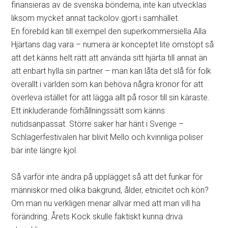
finansieras av de svenska bönderna, inte kan utvecklas
liksom mycket annat tackolov gjort i samhället.
En förebild kan till exempel den superkommersiella Alla
Hjärtans dag vara – numera är konceptet lite omstöpt så
att det känns helt rätt att använda sitt hjärta till annat än
att enbart hylla sin partner – man kan låta det slå för folk
överallt i världen som kan behöva några kronor för att
överleva istället för att lägga allt på rosor till sin käraste.
Ett inkluderande förhållningssätt som känns
nutidsanpassat. Större saker har hänt i Sverige –
Schlagerfestivalen har blivit Mello och kvinnliga poliser
bär inte längre kjol.
Så varför inte ändra på upplägget så att det funkar för
människor med olika bakgrund, ålder, etnicitet och kön?
Om man nu verkligen menar allvar med att man vill ha
förändring. Årets Kock skulle faktiskt kunna driva