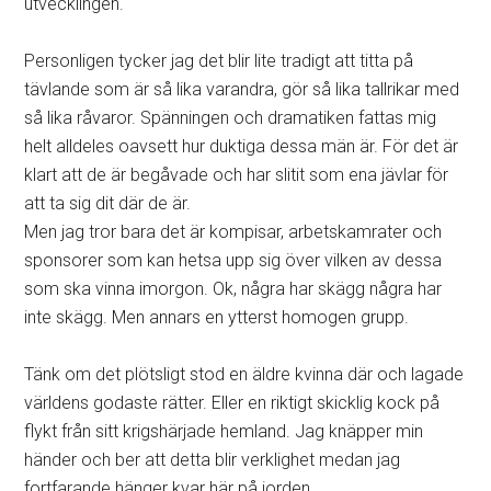
utvecklingen.
Personligen tycker jag det blir lite tradigt att titta på
tävlande som är så lika varandra, gör så lika tallrikar med
så lika råvaror. Spänningen och dramatiken fattas mig
helt alldeles oavsett hur duktiga dessa män är. För det är
klart att de är begåvade och har slitit som ena jävlar för
att ta sig dit där de är.
Men jag tror bara det är kompisar, arbetskamrater och
sponsorer som kan hetsa upp sig över vilken av dessa
som ska vinna imorgon. Ok, några har skägg några har
inte skägg. Men annars en ytterst homogen grupp.
Tänk om det plötsligt stod en äldre kvinna där och lagade
världens godaste rätter. Eller en riktigt skicklig kock på
flykt från sitt krigshärjade hemland. Jag knäpper min
händer och ber att detta blir verklighet medan jag
fortfarande hänger kvar här på jorden.