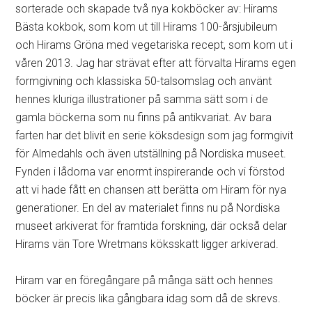
sorterade och skapade två nya kokböcker av: Hirams
Bästa kokbok, som kom ut till Hirams 100-årsjubileum
och Hirams Gröna med vegetariska recept, som kom ut i
våren 2013. Jag har strävat efter att förvalta Hirams egen
formgivning och klassiska 50-talsomslag och använt
hennes kluriga illustrationer på samma sätt som i de
gamla böckerna som nu finns på antikvariat. Av bara
farten har det blivit en serie köksdesign som jag formgivit
för Almedahls och även utställning på Nordiska museet.
Fynden i lådorna var enormt inspirerande och vi förstod
att vi hade fått en chansen att berätta om Hiram för nya
generationer. En del av materialet finns nu på Nordiska
museet arkiverat för framtida forskning, där också delar
Hirams vän Tore Wretmans köksskatt ligger arkiverad.
Hiram var en föregångare på många sätt och hennes
böcker är precis lika gångbara idag som då de skrevs.