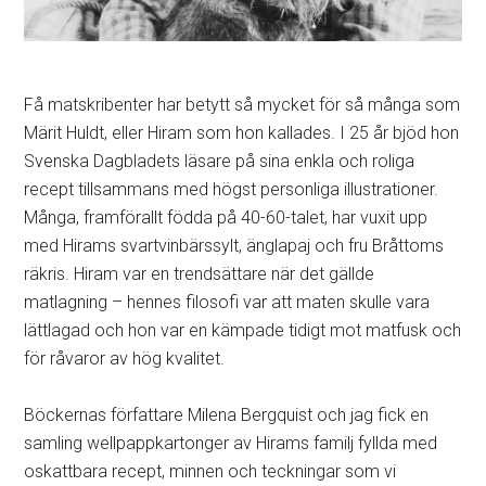
Få matskribenter har betytt så mycket för så många som
Märit Huldt, eller Hiram som hon kallades. I 25 år bjöd hon
Svenska Dagbladets läsare på sina enkla och roliga
recept tillsammans med högst personliga illustrationer.
Många, framförallt födda på 40-60-talet, har vuxit upp
med Hirams svartvinbärssylt, änglapaj och fru Bråttoms
räkris. Hiram var en trendsättare när det gällde
matlagning – hennes filosofi var att maten skulle vara
lättlagad och hon var en kämpade tidigt mot matfusk och
för råvaror av hög kvalitet.
Böckernas författare Milena Bergquist och jag fick en
samling wellpappkartonger av Hirams familj fyllda med
oskattbara recept, minnen och teckningar som vi