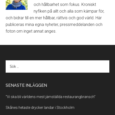
och hållbarhet som fokus. Kroniskt
nyfiken på allt och alla som kämpar för,
och bidrar till en mer hållbar, rättvis och god värld. Här
publiceras mina egna nyheter, pressmeddelanden och
foton om inget annat anges.
SENASTE INLÄGGEN
”Vi ska bli världens mest jämställda restaurangbransch”
Skånes hetaste drycker landar i Stockholm