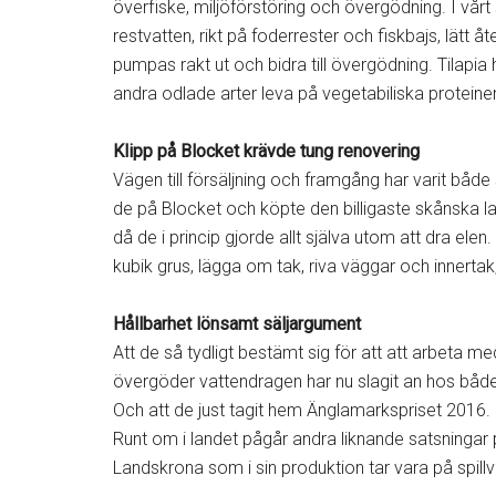
överfiske, miljöförstöring och övergödning. I vår
restvatten, rikt på foderrester och fiskbajs, lätt
pumpas rakt ut och bidra till övergödning. Tilapia 
andra odlade arter leva på vegetabiliska proteiner
Klipp på Blocket krävde tung renovering
Vägen till försäljning och framgång har varit både 
de på Blocket och köpte den billigaste skånska la
då de i princip gjorde allt själva utom att dra el
kubik grus, lägga om tak, riva väggar och innertak, 
Hållbarhet lönsamt säljargument
Att de så tydligt bestämt sig för att att arbeta m
övergöder vattendragen har nu slagit an hos båd
Och att de just tagit hem Änglamarkspriset 2016.
Runt om i landet pågår andra liknande satsningar p
Landskrona som i sin produktion tar vara på spil