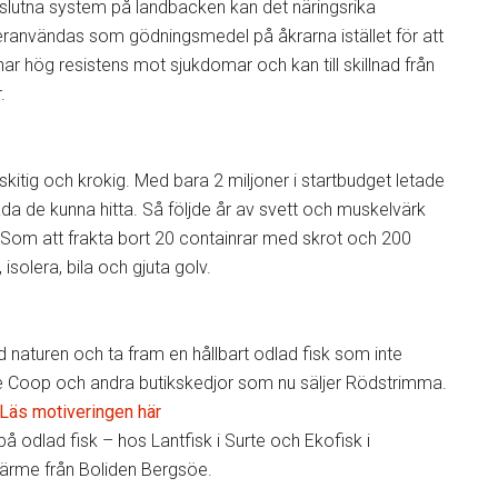
t slutna system på landbacken kan det näringsrika
 återanvändas som gödningsmedel på åkrarna istället för att
har hög resistens mot sjukdomar och kan till skillnad från
.
skitig och krokig. Med bara 2 miljoner i startbudget letade
da de kunna hitta. Så följde år av svett och muskelvärk
en. Som att frakta bort 20 containrar med skrot och 200
isolera, bila och gjuta golv.
ed naturen och ta fram en hållbart odlad fisk som inte
e Coop och andra butikskedjor som nu säljer Rödstrimma.
Läs motiveringen här
å odlad fisk – hos Lantfisk i Surte och Ekofisk i
lvärme från Boliden Bergsöe.