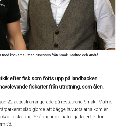
ns med kockarna Peter Runesson från Smak I Malmö och André
tkik efter fisk som fötts upp på landbacken.
 havslevande fiskarter från utrotning, som ålen.
 jag 22 augusti arrangerade på restaurang Smak i Malmö.
svårparkerat släp gjorde att bägge huvudtalarna kom en
kad tillställning. Skåningarnas naturliga fallenhet för
om tid.