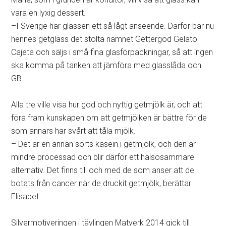
vara en lyxig dessert.
–I Sverige har glassen ett så lågt anseende. Därför bär nu
hennes getglass det stolta namnet Gettergod Gelato
Cajeta och säljs i små fina glasförpackningar, så att ingen
ska komma på tanken att jämföra med glasslåda och
GB.
Alla tre ville visa hur god och nyttig getmjölk är, och att
föra fram kunskapen om att getmjölken är bättre för de
som annars har svårt att tåla mjölk.
– Det är en annan sorts kasein i getmjölk, och den är
mindre processad och blir därför ett hälsosammare
alternativ. Det finns till och med de som anser att de
botats från cancer när de druckit getmjölk, berättar
Elisabet.
Silvermotiveringen i tävlingen Matverk 2014 gick till