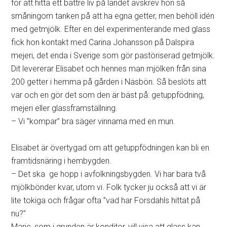
för att hitta ett bättre liv på landet avskrev hon så
småningom tanken på att ha egna getter, men behöll idén
med getmjölk. Efter en del experimenterande med glass
fick hon kontakt med Carina Johansson på Dalspira
mejeri, det enda i Sverige som gör pastöriserad getmjölk.
Dit levererar Elisabet och hennes man mjölken från sina
200 getter i hemma på gården i Näsbön. Så beslöts att
var och en gör det som den är bäst på: getuppfödning,
mejeri eller glassframställning.
– Vi ”kompar” bra säger vinnarna med en mun.
Elisabet är övertygad om att getuppfödningen kan bli en
framtidsnäring i hembygden.
– Det ska ge hopp i avfolkningsbygden. Vi har bara två
mjölkbönder kvar, utom vi. Folk tycker ju också att vi är
lite tokiga och frågar ofta ”vad har Forsdahls hittat på
nu?”
Marie, som i grunden är konditor, vill visa att glass kan