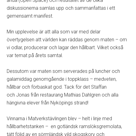
anda (Open Space) och resultatet av de olika
diskussionerna samlas upp och sammanfattas i ett
gemensamt manifest.
Min upplevelse är att alla som var med delar
övertygelsen att världen kan räddas genom maten – om
vi odlar, producerar och lagar den hållbart. Vilket också
var temat på årets samtal.
Dessutom var maten som serverades på luncher och
galamiddag genomgående i toppklass – medveten,
hållbar och förbaskat god. Tack för det Staffan
och Jonas från restaurang Mathias Dahlgren och alla
hängivna elever från Nyköpings strand!
Vinnarna i Matverkstävlingen blev – helt i linje med
hållbarhetstanken – en gotländsk ramslöksgremolata,
tätt följd av en sörmländsk vild skogskorv och