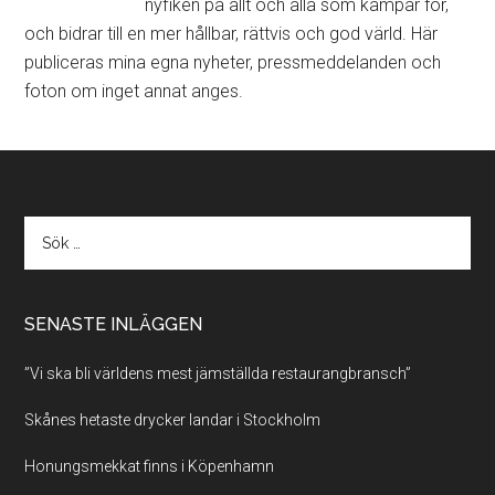
nyfiken på allt och alla som kämpar för,
och bidrar till en mer hållbar, rättvis och god värld. Här
publiceras mina egna nyheter, pressmeddelanden och
foton om inget annat anges.
SENASTE INLÄGGEN
”Vi ska bli världens mest jämställda restaurangbransch”
Skånes hetaste drycker landar i Stockholm
Honungsmekkat finns i Köpenhamn