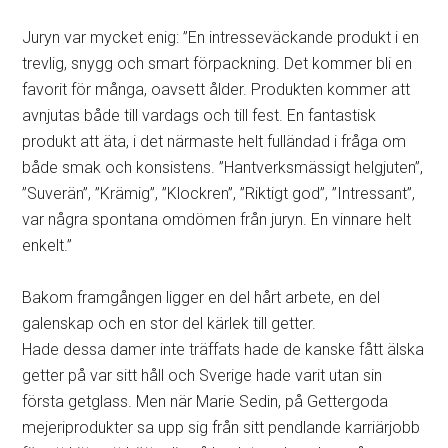
Juryn var mycket enig: ”En intresseväckande produkt i en
trevlig, snygg och smart förpackning. Det kommer bli en
favorit för många, oavsett ålder. Produkten kommer att
avnjutas både till vardags och till fest. En fantastisk
produkt att äta, i det närmaste helt fulländad i fråga om
både smak och konsistens. ”Hantverksmässigt helgjuten”,
”Suverän”, ”Krämig”, ”Klockren”, ”Riktigt god”, ”Intressant”,
var några spontana omdömen från juryn. En vinnare helt
enkelt.”
Bakom framgången ligger en del hårt arbete, en del
galenskap och en stor del kärlek till getter.
Hade dessa damer inte träffats hade de kanske fått älska
getter på var sitt håll och Sverige hade varit utan sin
första getglass. Men när Marie Sedin, på Gettergoda
mejeriprodukter sa upp sig från sitt pendlande karriärjobb